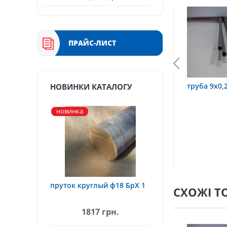
ПРАЙС-ЛИСТ
а 3,2х0,6 12Х18Н10Т
труба 9х0,2 12Х18Н10Т
тр
НОВИНКИ КАТАЛОГУ
новинка
пруток круглый ф18 БрХ 1
СХОЖІ Т
1817 грн.