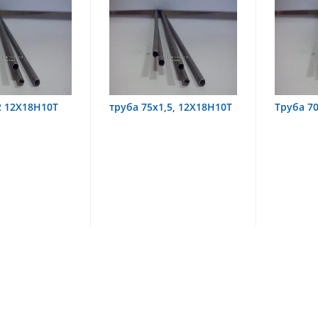
труба 75х1,5, 12Х18Н10Т
Труба 70х8 08Х22Н6Т