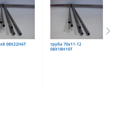
труба 70х11-12
труба 60х6 08Х18Н10
08Х18Н10Т