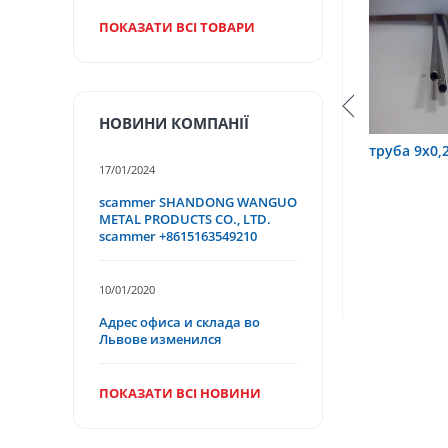
ПОКАЗАТИ ВСІ ТОВАРИ
НОВИНИ КОМПАНІЇ
руба 3,2х0,6 12Х18Н10Т
труба 9х0,2 12Х18Н10Т
17/01/2024
scammer SHANDONG WANGUO
METAL PRODUCTS CO., LTD.
scammer +8615163549210
10/01/2020
Адрес офиса и склада во
Львове изменился
ПОКАЗАТИ ВСІ НОВИНИ