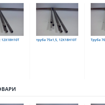
уба 75х1,5, 12Х18Н10Т
Труба 70х8 08Х22Н6Т
ОВАРИ