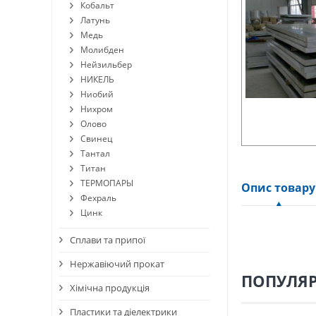
Кобальт
Латунь
Медь
Молибден
Нейзильбер
НИКЕЛЬ
Ниобий
Нихром
Олово
Свинец
Тантал
Титан
ТЕРМОПАРЫ
Опис товару
Фехраль
Цинк
Сплави та припої
Нержавіючий прокат
ПОПУЛЯР
Хімічна продукція
Пластики та діелектрики