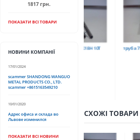
1817 грн.
ПОКАЗАТИ ВСІ ТОВАРИ
Т
труба 9х0,2 12Х18Н10Т
труба 75х1,5, 12Х18Н
НОВИНИ КОМПАНІЇ
17/01/2024
scammer SHANDONG WANGUO
METAL PRODUCTS CO., LTD.
scammer +8615163549210
10/01/2020
СХОЖІ ТОВАРИ
Адрес офиса и склада во
Львове изменился
ПОКАЗАТИ ВСІ НОВИНИ