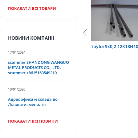
ПОКАЗАТИ ВСІ ТОВАРИ
НОВИНИ КОМПАНІЇ
10Т
труба 9х0,2 12Х18Н10Т
труба 75х1,5, 12Х1
17/01/2024
scammer SHANDONG WANGUO
METAL PRODUCTS CO., LTD.
scammer +8615163549210
10/01/2020
Адрес офиса и склада во
Львове изменился
ПОКАЗАТИ ВСІ НОВИНИ