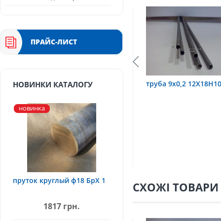
ПРАЙС-ЛИСТ
10Т
труба 9х0,2 12Х18Н10Т
труба 75х1,5, 12Х1
НОВИНКИ КАТАЛОГУ
новинка
пруток круглый ф18 БрХ 1
СХОЖІ ТОВАРИ
1817 грн.