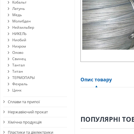
Кобальт
Латунь
Медь
Молибден
Нейзильбер
НИКЕЛЬ
Ниобий
Нихром
Олово
Свинец
Тантал
Титан
ТЕРМОПАРЫ
Опис товару
Фехраль
Цинк
Сплави та припої
Нержавіючий прокат
ПОПУЛЯРНІ ТО
Хімічна продукція
Пластики та діелектрики