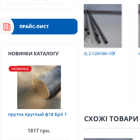
ПРАЙС-ЛИСТ
Т
труба 9х0,2 12Х18Н10Т
труба 75х1,5, 12Х18Н
НОВИНКИ КАТАЛОГУ
новинка
пруток круглый ф18 БрХ 1
СХОЖІ ТОВАРИ
1817 грн.