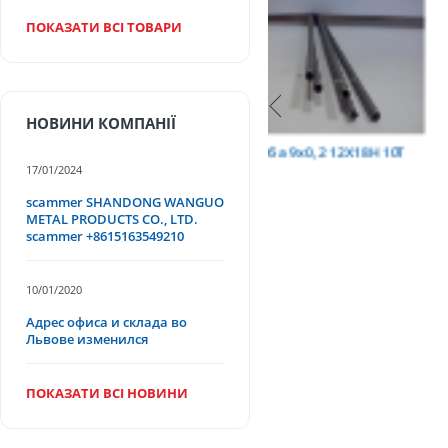
ПОКАЗАТИ ВСІ ТОВАРИ
НОВИНИ КОМПАНІЇ
Т
труба 9х0,2 12Х18Н10Т
труба 75х1,5, 12Х18Н
17/01/2024
scammer SHANDONG WANGUO
METAL PRODUCTS CO., LTD.
scammer +8615163549210
10/01/2020
Адрес офиса и склада во
Львове изменился
ПОКАЗАТИ ВСІ НОВИНИ