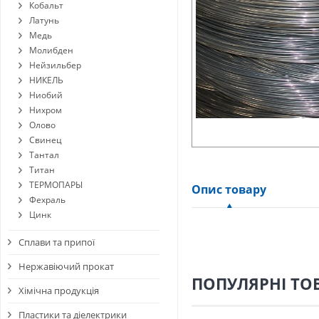
Кобальт
Латунь
Медь
Молибден
Нейзильбер
НИКЕЛЬ
Ниобий
Нихром
Олово
Свинец
Тантал
Титан
ТЕРМОПАРЫ
Опис товару
Фехраль
Цинк
Сплави та припої
Нержавіючий прокат
ПОПУЛЯРНІ ТО
Хімічна продукція
Пластики та діелектрики