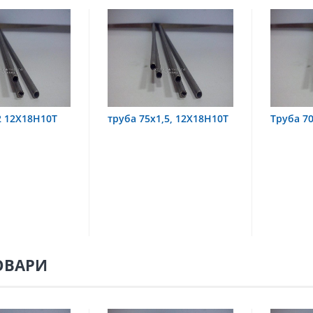
1,5, 12Х18Н10Т
Труба 70х8 08Х22Н6Т
труба 
08Х18Н
ОВАРИ