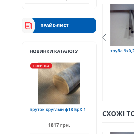
ПРАЙС-ЛИСТ
,6 12Х18Н10Т
труба 9х0,2 12Х18Н10Т
труба 75х
НОВИНКИ КАТАЛОГУ
новинка
пруток круглый ф18 БрХ 1
СХОЖІ Т
1817 грн.