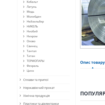
Кобальт
Латунь
Медь
Молибден
Нейзильбер
НИКЕЛЬ
Ниобий
Нихром
Олово
Свинец
Тантал
Титан
ТЕРМОПАРЫ
Опис товару
Фехраль
Цинк
Сплави та припої
Нержавіючий прокат
ПОПУЛЯР
Хімічна продукція
Пластики та діелектрики