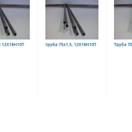
х1,5, 12Х18Н10Т
Труба 70х8 08Х22Н6Т
труба
08Х18