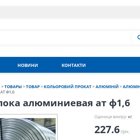
НОВИНИ
КОНТАКТИ
Т
>
ТОВАРЫ
>
ТОВАР
>
КОЛЬОРОВИЙ ПРОКАТ
>
АЛЮМІНІЙ
>
АЛЮМІН
Т Ф1,6
лока алюминиевая ат ф1,6
Одиниця виміру:
кг
227.6
грн.