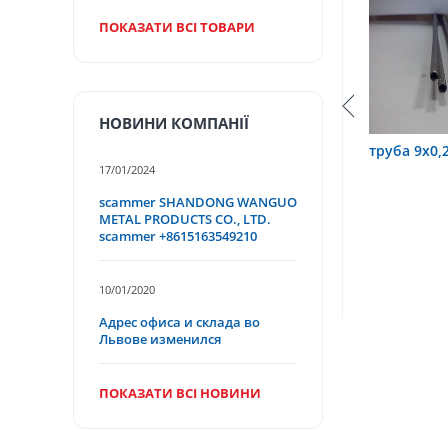
ПОКАЗАТИ ВСІ ТОВАРИ
НОВИНИ КОМПАНІЇ
0,6 12Х18Н10Т
труба 9х0,2 12Х18Н10Т
труба 75
17/01/2024
scammer SHANDONG WANGUO
METAL PRODUCTS CO., LTD.
scammer +8615163549210
10/01/2020
Адрес офиса и склада во
Львове изменился
ПОКАЗАТИ ВСІ НОВИНИ