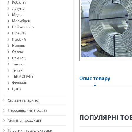
Кобальт
Латунь
Медь
Молибден
Нейзильбер
НИКЕЛЬ
Ниобий
Нихром
Олово
Свинец
Тантал
Титан
ТЕРМОПАРЫ
Опис товару
Фехраль
Цинк
Сплави та припої
Нержавіючий прокат
ПОПУЛЯРНІ ТО
Хімічна продукція
Пластики та діелектрики