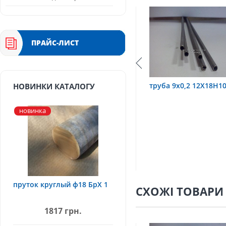
ПРАЙС-ЛИСТ
18Н10Т
труба 9х0,2 12Х18Н10Т
труба 75х1,5, 1
НОВИНКИ КАТАЛОГУ
новинка
пруток круглый ф18 БрХ 1
СХОЖІ ТОВАРИ
1817 грн.