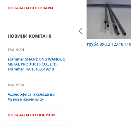
ПОКАЗАТИ ВСІ ТОВАРИ
НОВИНИ КОМПАНІЇ
2Х18Н10Т
труба 9х0,2 12Х18Н10Т
труба 75х1,5
17/01/2024
scammer SHANDONG WANGUO
METAL PRODUCTS CO., LTD.
scammer +8615163549210
10/01/2020
Адрес офиса и склада во
Львове изменился
ПОКАЗАТИ ВСІ НОВИНИ