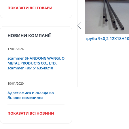
ПОКАЗАТИ ВСІ ТОВАРИ
НОВИНИ КОМПАНІЇ
Т
труба 9х0,2 12Х18Н10Т
труба 75х1,5, 12Х18
17/01/2024
scammer SHANDONG WANGUO
METAL PRODUCTS CO., LTD.
scammer +8615163549210
10/01/2020
Адрес офиса и склада во
Львове изменился
ПОКАЗАТИ ВСІ НОВИНИ