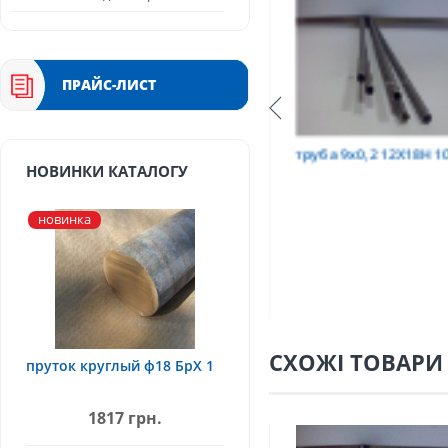
ПРАЙС-ЛИСТ
Т
труба 9х0,2 12Х18Н10Т
труба 75х1,5, 12Х18Н
НОВИНКИ КАТАЛОГУ
новинка
СХОЖІ ТОВАРИ
пруток круглый ф18 БрХ 1
1817 грн.