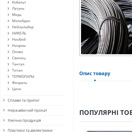
Кобальт
Латунь
Медь
Молибден
Нейзильбер
НИКЕЛЬ
Ниобий
Нихром
Олово
Свинец
Тантал
Титан
Опис товару
ТЕРМОПАРЫ
Фехраль
Цинк
Сплави та припої
Нержавіючий прокат
ПОПУЛЯРНІ ТО
Хімічна продукція
Пластики та діелектрики