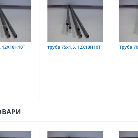
 75х1,5, 12Х18Н10Т
Труба 70х8 08Х22Н6Т
тру
08
ОВАРИ