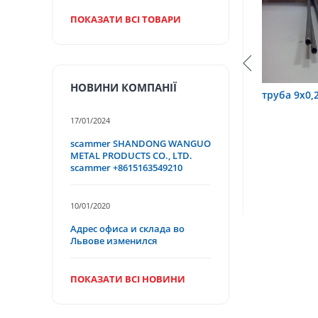
ПОКАЗАТИ ВСІ ТОВАРИ
НОВИНИ КОМПАНІЇ
 3,2х0,6 12Х18Н10Т
труба 9х0,2 12Х18Н10Т
тру
17/01/2024
scammer SHANDONG WANGUO
METAL PRODUCTS CO., LTD.
scammer +8615163549210
10/01/2020
Адрес офиса и склада во
Львове изменился
ПОКАЗАТИ ВСІ НОВИНИ