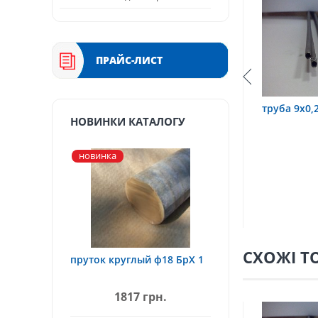
ПРАЙС-ЛИСТ
,2х0,6 12Х18Н10Т
труба 9х0,2 12Х18Н10Т
труба
НОВИНКИ КАТАЛОГУ
новинка
СХОЖІ Т
пруток круглый ф18 БрХ 1
1817 грн.