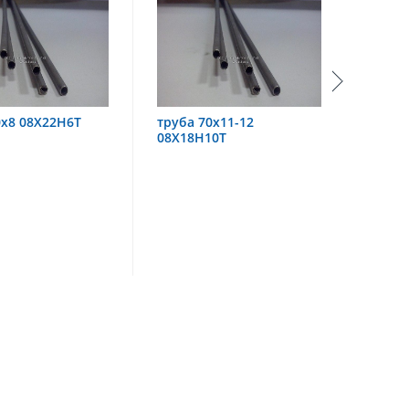
труба 70х11-12
труба 60х6 08Х18Н10
08Х18Н10Т