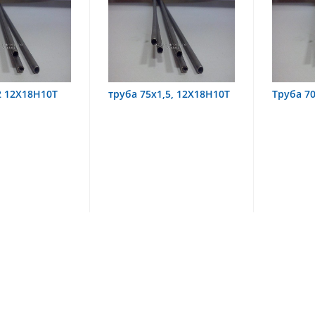
ба 75х1,5, 12Х18Н10Т
Труба 70х8 08Х22Н6Т