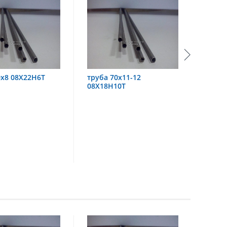
ба 70х11-12
труба 60х6 08Х18Н10
Х18Н10Т