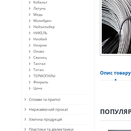
Кобальт
Латунь
Медь
Молибден
Нейзильбер
НИКЕЛЬ
Ниобий
Нихром
Олово
Свинец
Тантал
Титан
Опис товару
ТЕРМОПАРЫ
Фехраль
Цинк
Сплави та припої
Нержавіючий прокат
ПОПУЛЯР
Хімічна продукція
Пластики та діелектрики