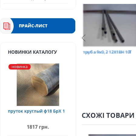
ПРАЙС-ЛИСТ
Т
труба 9х0,2 12Х18Н10Т
труба 75х1,5, 12Х18Н
НОВИНКИ КАТАЛОГУ
новинка
пруток круглый ф18 БрХ 1
СХОЖІ ТОВАРИ
1817 грн.