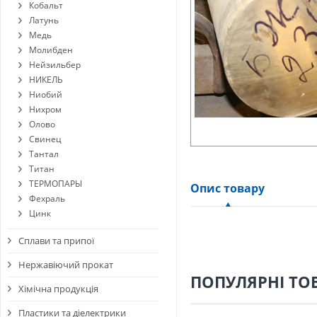
Кобальт
Латунь
Медь
Молибден
Нейзильбер
НИКЕЛЬ
Ниобий
Нихром
Олово
Свинец
Тантал
Титан
ТЕРМОПАРЫ
Опис товару
Фехраль
Цинк
Сплави та припої
Нержавіючий прокат
ПОПУЛЯРНІ ТО
Хімічна продукція
Пластики та діелектрики