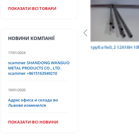
ПОКАЗАТИ ВСІ ТОВАРИ
НОВИНИ КОМПАНІЇ
Т
труба 9х0,2 12Х18Н10Т
труба 75х1,5, 12Х18Н
17/01/2024
scammer SHANDONG WANGUO
METAL PRODUCTS CO., LTD.
scammer +8615163549210
10/01/2020
Адрес офиса и склада во
Львове изменился
ПОКАЗАТИ ВСІ НОВИНИ