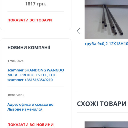
1817 грн.
ПОКАЗАТИ ВСІ ТОВАРИ
Т
труба 9х0,2 12Х18Н10Т
труба 75х1,5, 12Х18
НОВИНИ КОМПАНІЇ
17/01/2024
scammer SHANDONG WANGUO
METAL PRODUCTS CO., LTD.
scammer +8615163549210
10/01/2020
СХОЖІ ТОВАРИ
Адрес офиса и склада во
Львове изменился
ПОКАЗАТИ ВСІ НОВИНИ