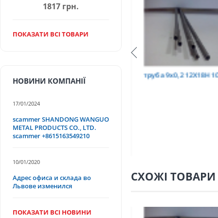
1817 грн.
ПОКАЗАТИ ВСІ ТОВАРИ
Т
труба 9х0,2 12Х18Н10Т
труба 75х1,5, 12Х18Н
НОВИНИ КОМПАНІЇ
17/01/2024
scammer SHANDONG WANGUO
METAL PRODUCTS CO., LTD.
scammer +8615163549210
10/01/2020
СХОЖІ ТОВАРИ
Адрес офиса и склада во
Львове изменился
ПОКАЗАТИ ВСІ НОВИНИ