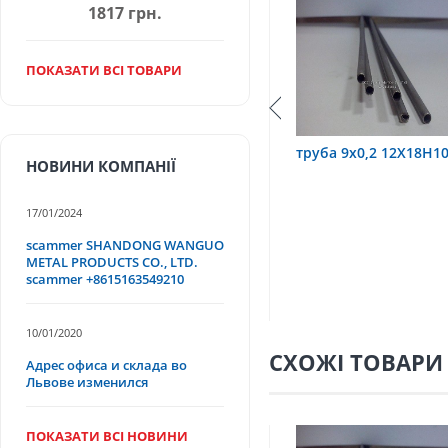
1817 грн.
ПОКАЗАТИ ВСІ ТОВАРИ
2Х18Н10Т
труба 9х0,2 12Х18Н10Т
труба 75х1,5
НОВИНИ КОМПАНІЇ
17/01/2024
scammer SHANDONG WANGUO
METAL PRODUCTS CO., LTD.
scammer +8615163549210
10/01/2020
СХОЖІ ТОВАРИ
Адрес офиса и склада во
Львове изменился
ПОКАЗАТИ ВСІ НОВИНИ