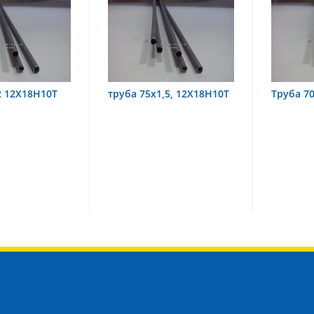
ба 75х1,5, 12Х18Н10Т
Труба 70х8 08Х22Н6Т