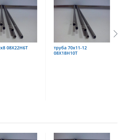
ба 70х11-12
труба 60х6 08Х18Н10
Х18Н10Т