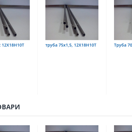
 75х1,5, 12Х18Н10Т
Труба 70х8 08Х22Н6Т
тру
08
ОВАРИ