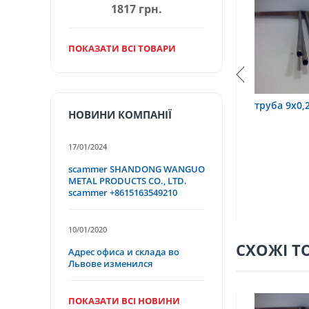
1817 грн.
ПОКАЗАТИ ВСІ ТОВАРИ
,2х0,6 12Х18Н10Т
труба 9х0,2 12Х18Н10Т
труба
НОВИНИ КОМПАНІЇ
17/01/2024
scammer SHANDONG WANGUO
METAL PRODUCTS CO., LTD.
scammer +8615163549210
10/01/2020
СХОЖІ Т
Адрес офиса и склада во
Львове изменился
ПОКАЗАТИ ВСІ НОВИНИ