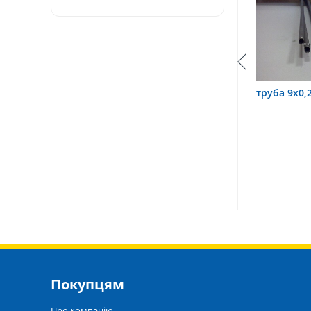
 3,2х0,6 12Х18Н10Т
труба 9х0,2 12Х18Н10Т
тру
Покупцям
Про компанію