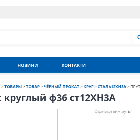
НОВИНИ
КОНТАКТИ
Т
>
ТОВАРЫ
>
ТОВАР
>
ЧЁРНЫЙ ПРОКАТ
>
КРУГ
>
СТАЛЬ12ХН3А
>
ПРУТ
 круглый ф36 ст12ХН3А
Одиниця виміру:
кг