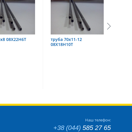
труба 70х11-12
труба 60х6 08Х18Н10
08Х18Н10Т
Наш телефон:
+38 (044)
585 27 65