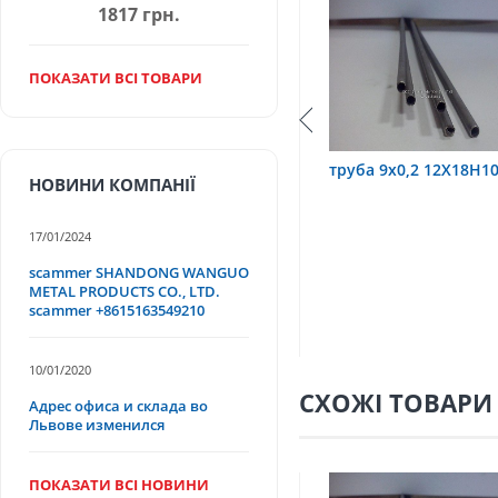
1817 грн.
ПОКАЗАТИ ВСІ ТОВАРИ
,2х0,6 12Х18Н10Т
труба 9х0,2 12Х18Н10Т
труба
НОВИНИ КОМПАНІЇ
17/01/2024
scammer SHANDONG WANGUO
METAL PRODUCTS CO., LTD.
scammer +8615163549210
10/01/2020
СХОЖІ ТОВАРИ
Адрес офиса и склада во
Львове изменился
ПОКАЗАТИ ВСІ НОВИНИ