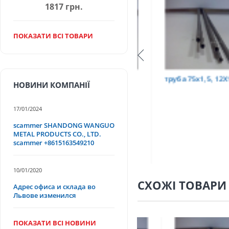
1817 грн.
ПОКАЗАТИ ВСІ ТОВАРИ
Т
труба 9х0,2 12Х18Н10Т
труба 75х1,5, 12Х18Н
НОВИНИ КОМПАНІЇ
17/01/2024
scammer SHANDONG WANGUO
METAL PRODUCTS CO., LTD.
scammer +8615163549210
10/01/2020
СХОЖІ ТОВАРИ
Адрес офиса и склада во
Львове изменился
ПОКАЗАТИ ВСІ НОВИНИ