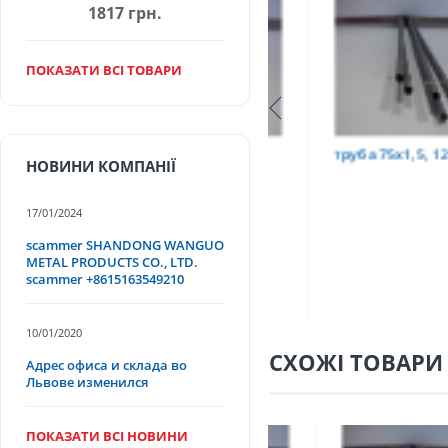
1817 грн.
ПОКАЗАТИ ВСІ ТОВАРИ
Т
труба 9х0,2 12Х18Н10Т
труба 75х1,5, 12Х18Н
НОВИНИ КОМПАНІЇ
17/01/2024
scammer SHANDONG WANGUO
METAL PRODUCTS CO., LTD.
scammer +8615163549210
10/01/2020
СХОЖІ ТОВАРИ
Адрес офиса и склада во
Львове изменился
ПОКАЗАТИ ВСІ НОВИНИ