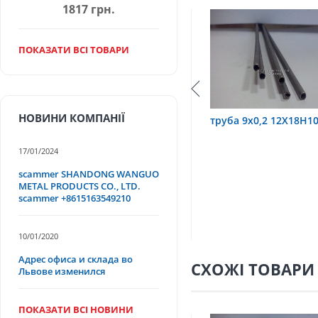
1817 грн.
ПОКАЗАТИ ВСІ ТОВАРИ
НОВИНИ КОМПАНІЇ
10Т
труба 9х0,2 12Х18Н10Т
труба 75х1,5, 12Х1
17/01/2024
scammer SHANDONG WANGUO
METAL PRODUCTS CO., LTD.
scammer +8615163549210
10/01/2020
Адрес офиса и склада во
СХОЖІ ТОВАРИ
Львове изменился
ПОКАЗАТИ ВСІ НОВИНИ