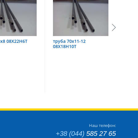
труба 70х11-12
труба 60х6 08Х18Н10
08Х18Н10Т
Наш телефон:
+38 (044)
585 27 65