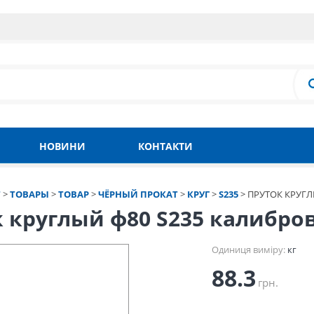
НОВИНИ
КОНТАКТИ
Т
>
ТОВАРЫ
>
ТОВАР
>
ЧЁРНЫЙ ПРОКАТ
>
КРУГ
>
S235
>
ПРУТОК КРУГЛ
к круглый ф80 S235 калибр
Одиниця виміру:
кг
88.3
грн.