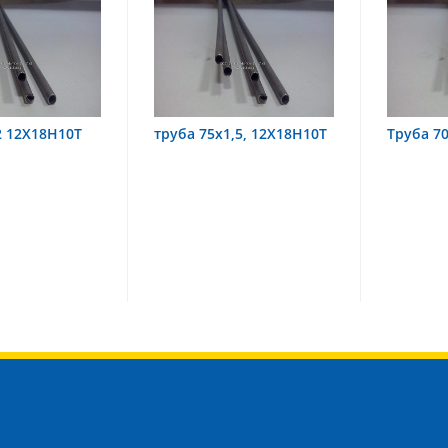
ба 75х1,5, 12Х18Н10Т
Труба 70х8 08Х22Н6Т