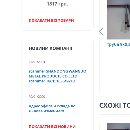
1817 грн.
ПОКАЗАТИ ВСІ ТОВАРИ
,2х0,6 12Х18Н10Т
труба 9х0,2 12Х18Н10Т
труба
НОВИНИ КОМПАНІЇ
17/01/2024
scammer SHANDONG WANGUO
METAL PRODUCTS CO., LTD.
scammer +8615163549210
10/01/2020
СХОЖІ Т
Адрес офиса и склада во
Львове изменился
ПОКАЗАТИ ВСІ НОВИНИ