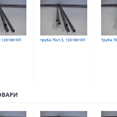
 75х1,5, 12Х18Н10Т
Труба 70х8 08Х22Н6Т
тру
08
ОВАРИ