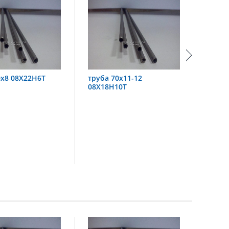
ба 70х11-12
труба 60х6 08Х18Н10
Х18Н10Т