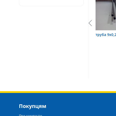
 3,2х0,6 12Х18Н10Т
труба 9х0,2 12Х18Н10Т
тру
Покупцям
Про компанію