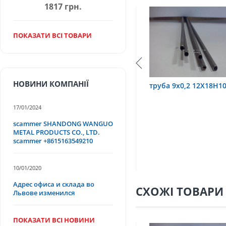
1817 грн.
ПОКАЗАТИ ВСІ ТОВАРИ
НОВИНИ КОМПАНІЇ
12Х18Н10Т
труба 9х0,2 12Х18Н10Т
труба 75х1,
17/01/2024
scammer SHANDONG WANGUO
METAL PRODUCTS CO., LTD.
scammer +8615163549210
10/01/2020
Адрес офиса и склада во
СХОЖІ ТОВАРИ
Львове изменился
ПОКАЗАТИ ВСІ НОВИНИ