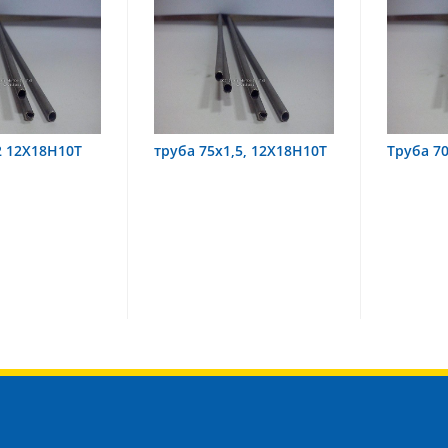
 75х1,5, 12Х18Н10Т
Труба 70х8 08Х22Н6Т
тру
08