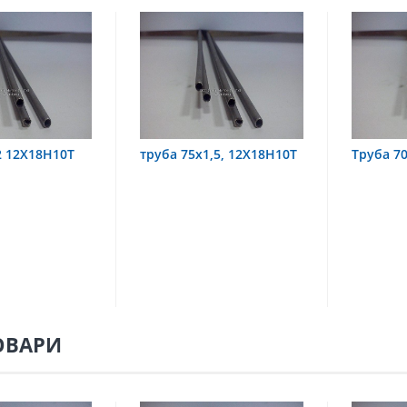
5х1,5, 12Х18Н10Т
Труба 70х8 08Х22Н6Т
труб
08Х1
ОВАРИ