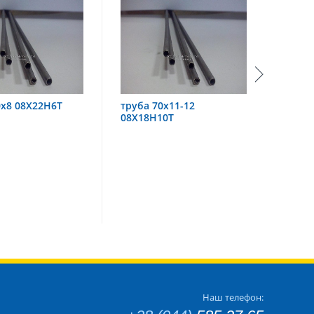
ба 70х11-12
труба 60х6 08Х18Н10
Х18Н10Т
Наш телефон: