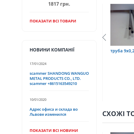
1817 грн.
ПОКАЗАТИ ВСІ ТОВАРИ
НОВИНИ КОМПАНІЇ
х0,6 12Х18Н10Т
труба 9х0,2 12Х18Н10Т
труба 7
17/01/2024
scammer SHANDONG WANGUO
METAL PRODUCTS CO., LTD.
scammer +8615163549210
10/01/2020
Адрес офиса и склада во
СХОЖІ Т
Львове изменился
ПОКАЗАТИ ВСІ НОВИНИ