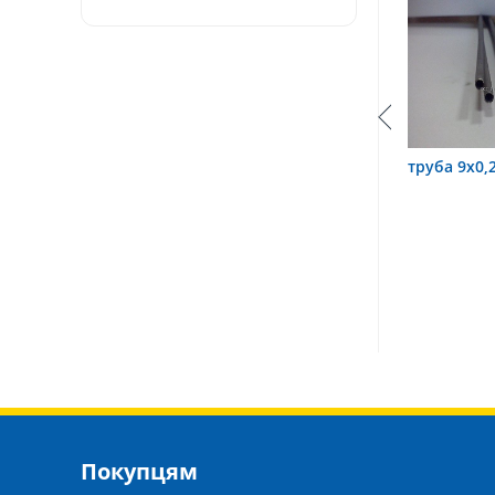
,2х0,6 12Х18Н10Т
труба 9х0,2 12Х18Н10Т
труба
Покупцям