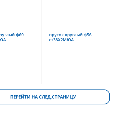
руглый ф60
пруток круглый ф56
МЮА
ст38Х2МЮА
ПЕРЕЙТИ НА СЛЕД.СТРАНИЦУ