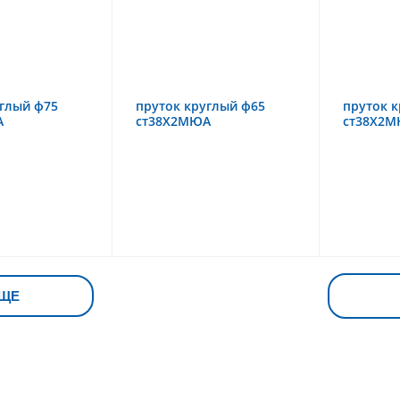
углый ф75
пруток круглый ф65
пруток к
А
ст38Х2МЮА
ст38Х2
ЩЕ