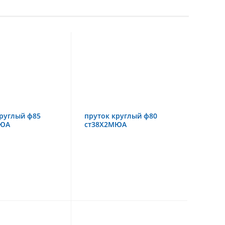
руглый ф85
пруток круглый ф80
МЮА
ст38Х2МЮА