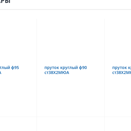
АРЫ
углый ф95
пруток круглый ф90
пруток к
А
ст38Х2МЮА
ст38Х2