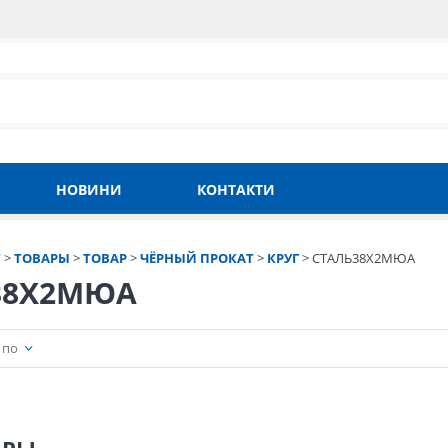
НОВИНИ
КОНТАКТИ
Т
>
ТОВАРЫ
>
ТОВАР
>
ЧЁРНЫЙ ПРОКАТ
>
КРУГ
>
СТАЛЬ38Х2МЮА
38Х2МЮА
 по