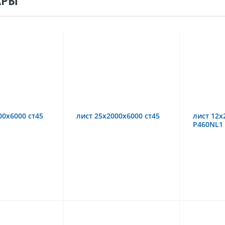
АРЫ
00х6000 ст45
лист 25х2000х6000 ст45
лист 12х
P460NL1 