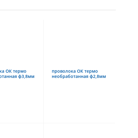
ка ОК термо
проволока ОК термо
отанная ф3,8мм
необработанная ф2,8мм