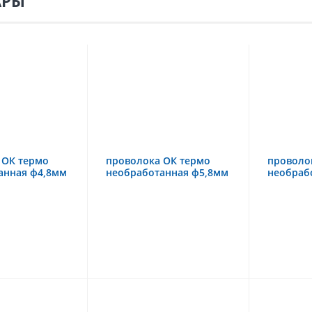
АРЫ
 ОК термо
проволока ОК термо
проволо
анная ф4,8мм
необработанная ф5,8мм
необраб