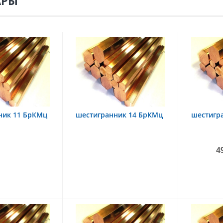
АРЫ
ник 11 БрКМц
шестигранник 14 БрКМц
шестигр
4