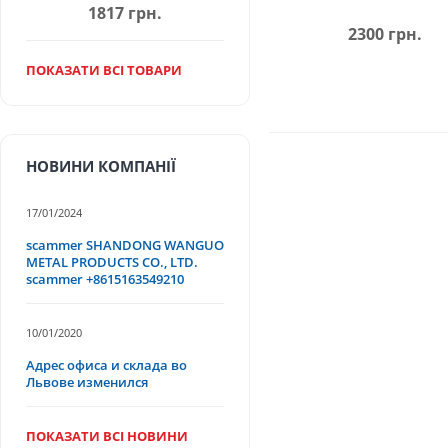
Сегодня купить молибдено
1817 грн.
или с повышенной прочнос
2300 грн.
производитель. Также можн
добираться до мастерской и
ПОКАЗАТИ ВСІ ТОВАРИ
Но, чтобы купить качествен
должен иметь никаких внеш
НОВИНИ КОМПАНІЇ
17/01/2024
scammer SHANDONG WANGUO
METAL PRODUCTS CO., LTD.
scammer +8615163549210
10/01/2020
Адрес офиса и склада во
Львове изменился
ПОКАЗАТИ ВСІ НОВИНИ