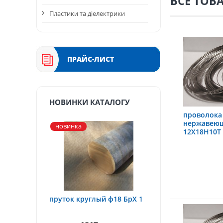
ВСЕ ТОВ
Пластики та діелектрики
ПРАЙС-ЛИСТ
НОВИНКИ КАТАЛОГУ
проволока
нержавеющ
новинка
12Х18Н10Т
пруток круглый ф18 БрХ 1