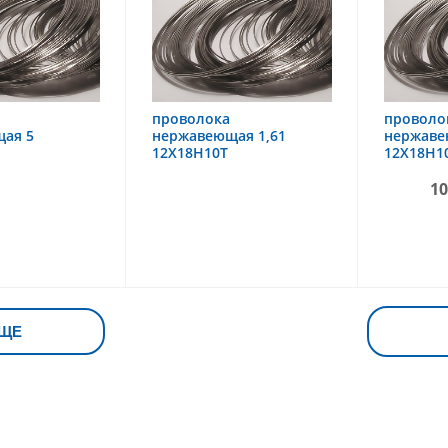
проволока
проволо
ая 5
нержавеющая 1,61
нержаве
12Х18Н10Т
12Х18Н1
10
ЩЕ