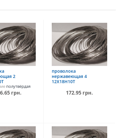
ка
проволока
ющая 2
нержавеющая 4
0Т
12Х18Н10Т
ние
полутвёрдая
6.65 грн.
172.95 грн.