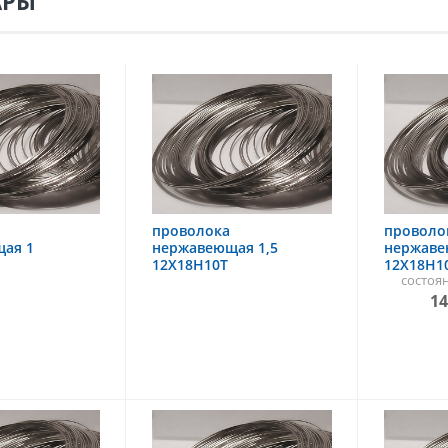
АРЫ
проволока
проволо
ая 1
нержавеющая 1,5
нержаве
12Х18Н10Т
12Х18Н1
состоя
14