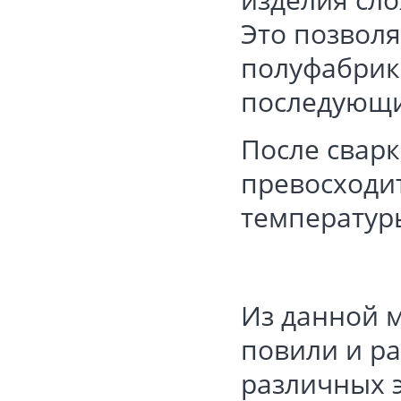
Это позволя
полуфабрика
последующи
После сварк
превосходит
температуры
Из данной м
повили и р
различных 