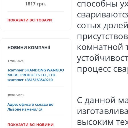
способны ух
1817 грн.
свариваются
ПОКАЗАТИ ВСІ ТОВАРИ
сотых долей
присутствов
комнатной 
НОВИНИ КОМПАНІЇ
устойчивос
17/01/2024
процесс сва
scammer SHANDONG WANGUO
METAL PRODUCTS CO., LTD.
scammer +8615163549210
10/01/2020
С данной м
Адрес офиса и склада во
изготавлив
Львове изменился
высоким те
ПОКАЗАТИ ВСІ НОВИНИ