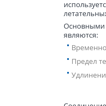
используетс
летательны
Основными 
являются:
Временно
Предел т
Удлинение
Соединение