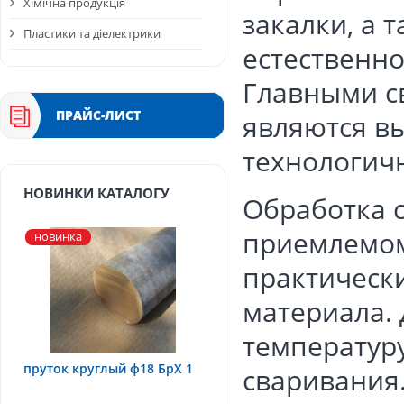
Хімічна продукція
закалки, а 
Пластики та діелектрики
естественно
Главными с
ПРАЙС-ЛИСТ
являются в
технологичн
НОВИНКИ КАТАЛОГУ
Обработка 
приемлемом
новинка
практическ
материала.
температур
пруток круглый ф18 БрХ 1
сваривания.