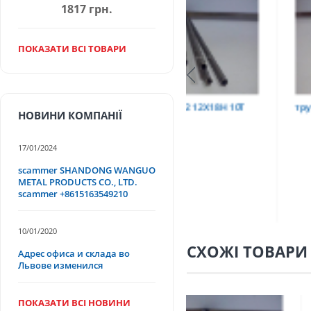
1817 грн.
ПОКАЗАТИ ВСІ ТОВАРИ
Т
труба 9х0,2 12Х18Н10Т
труба 75х1,5, 12Х18Н
НОВИНИ КОМПАНІЇ
17/01/2024
scammer SHANDONG WANGUO
METAL PRODUCTS CO., LTD.
scammer +8615163549210
10/01/2020
СХОЖІ ТОВАРИ
Адрес офиса и склада во
Львове изменился
ПОКАЗАТИ ВСІ НОВИНИ