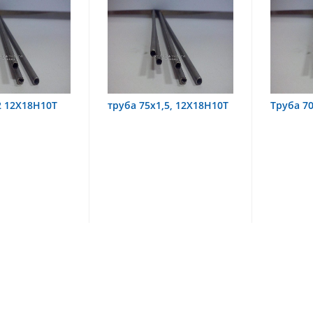
5х1,5, 12Х18Н10Т
Труба 70х8 08Х22Н6Т
труба
08Х1