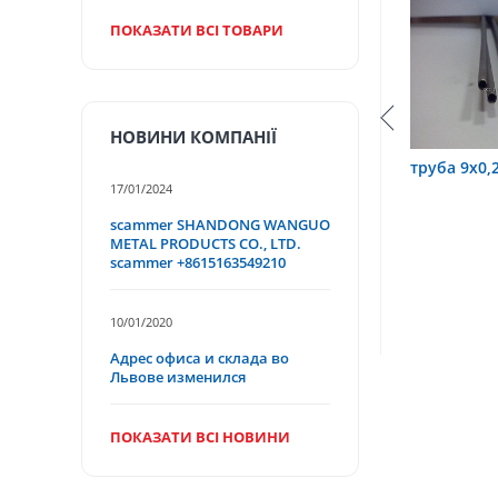
ПОКАЗАТИ ВСІ ТОВАРИ
НОВИНИ КОМПАНІЇ
0,6 12Х18Н10Т
труба 9х0,2 12Х18Н10Т
труба 7
17/01/2024
scammer SHANDONG WANGUO
METAL PRODUCTS CO., LTD.
scammer +8615163549210
10/01/2020
Адрес офиса и склада во
Львове изменился
ПОКАЗАТИ ВСІ НОВИНИ