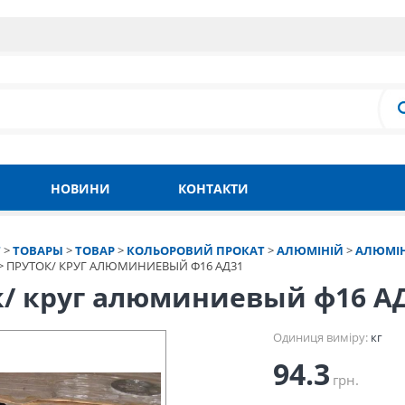
НОВИНИ
КОНТАКТИ
Т
>
ТОВАРЫ
>
ТОВАР
>
КОЛЬОРОВИЙ ПРОКАТ
>
АЛЮМІНІЙ
>
АЛЮМІН
>
ПРУТОК/ КРУГ АЛЮМИНИЕВЫЙ Ф16 АД31
к/ круг алюминиевый ф16 А
Одиниця виміру:
кг
94.3
грн.