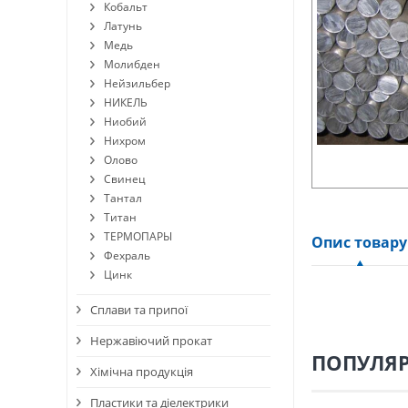
Кобальт
Латунь
Медь
Молибден
Нейзильбер
НИКЕЛЬ
Ниобий
Нихром
Олово
Свинец
Тантал
Титан
ТЕРМОПАРЫ
Опис товару
Фехраль
Цинк
Сплави та припої
Нержавіючий прокат
ПОПУЛЯР
Хімічна продукція
Пластики та діелектрики