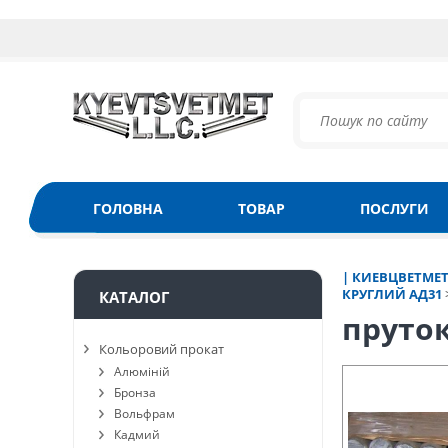
ГОЛОВНА
ТОВАР
ПОСЛУГИ
| КИЕВЦВЕТМЕ
КРУГЛИЙ АД31
КАТАЛОГ
пруто
Кольоровий прокат
Алюміній
Бронза
Вольфрам
Кадмий