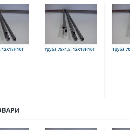
х1,5, 12Х18Н10Т
Труба 70х8 08Х22Н6Т
труба 
08Х18
ОВАРИ