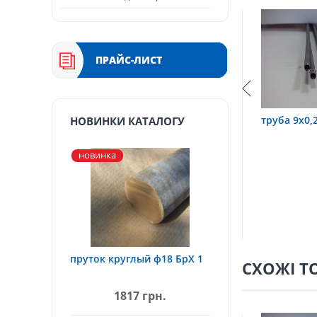
ПРАЙС-ЛИСТ
,6 12Х18Н10Т
труба 9х0,2 12Х18Н10Т
труба 75
НОВИНКИ КАТАЛОГУ
новинка
пруток круглый ф18 БрХ 1
СХОЖІ Т
1817 грн.